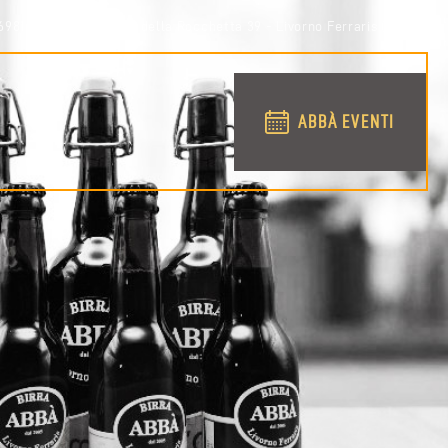
698158
via Conti della Rocchetta 39 - Livorno Ferraris (VC)
ABBÀ EVENTI