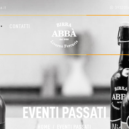
HOME
a.it
393205
SHOP
CHI SIAMO
CONTATTI
BLOG
CONTATTI
AREA RIVENDITORI
EVENTI PASSATI
HOME
EVENTI PASSATI