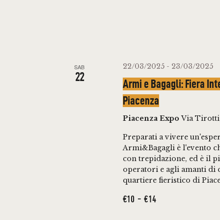
A
.
C
E
e
r
V
c
22/03/2025
-
23/03/2025
SAB
22
a
Armi e Bagagli: Fiera In
I
E
Piacenza
v
S
Piacenza Expo
Via Tirotti,
e
T
n
Preparati a vivere un'esper
Armi&Bagagli è l'evento ch
t
con trepidazione, ed è il 
E
i
operatori e agli amanti di
p
quartiere fieristico di Pia
N
e
€10 - €14
r