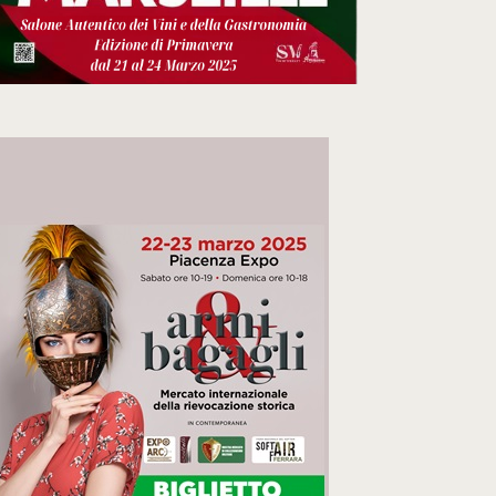
A
Z
I
O
N
E