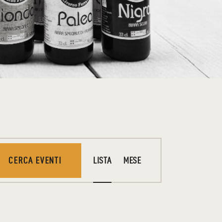
E
CERCA EVENTI
LISTA
MESE
V
E
N