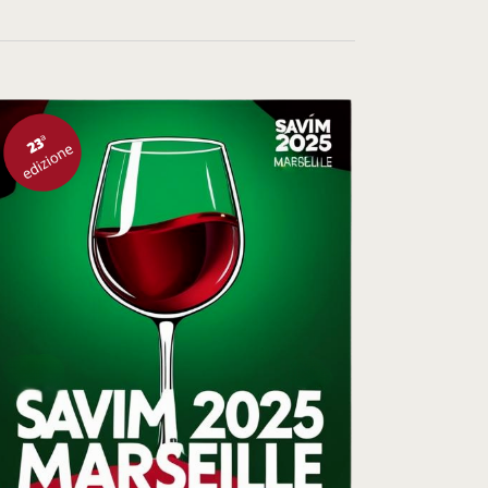
T
O
V
I
S
T
E
N
A
V
I
G