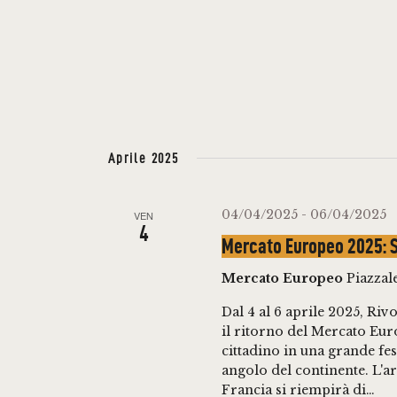
A
P
a
V
r
I
o
l
G
a
C
Aprile 2025
A
h
i
04/04/2025
-
06/04/2025
VEN
Z
4
a
Mercato Europeo 2025: Sa
v
I
Mercato Europeo
Piazzal
e
O
Dal 4 al 6 aprile 2025, Riv
.
il ritorno del Mercato Eur
cittadino in una grande fes
N
angolo del continente. L'a
Francia si riempirà di…