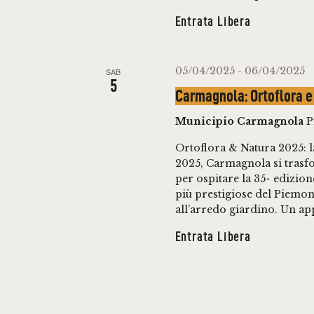
E
Entrata Libera
05/04/2025
-
06/04/2025
SAB
5
Carmagnola: Ortoflora e
Municipio Carmagnola
P
Ortoflora & Natura 2025: l
2025, Carmagnola si trasf
per ospitare la 35^ edizio
più prestigiose del Piemont
all’arredo giardino. Un ap
Entrata Libera