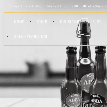
Apertura al Pubblico: Martedì 11:00 | 19:00
info@birrabb
HOME
SHOP
CHI SIAMO
BLOG
AREA RIVENDITORI