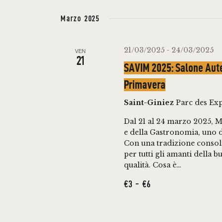
N
i
S
s
e
Marzo 2025
T
c
l
i
e
I
21/03/2025
-
24/03/2025
VEN
P
z
21
SAVIM 2025: Salone Auten
a
i
R
Primavera
r
o
I
o
n
Saint-Giniez
Parc des Exp
l
a
Dal 21 al 24 marzo 2025, Ma
C
a
l
e della Gastronomia, uno d
Con una tradizione consoli
C
a
E
per tutti gli amanti della b
h
d
qualità. Cosa è…
i
a
R
€3 - €6
a
t
v
a
C
e
.