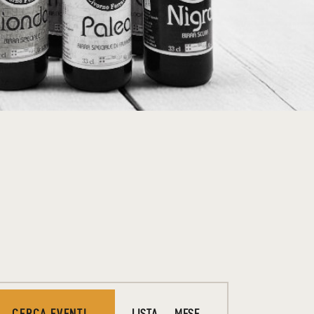
E
CERCA EVENTI
LISTA
MESE