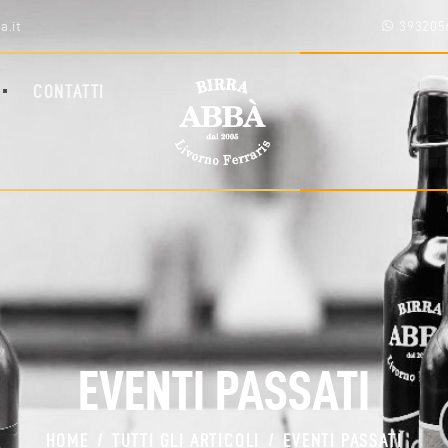
HOME
a.it
393205
SHOP
CHI SIAMO
CONTATTI
BLOG
CONTATTI
AREA RIVENDITORI
EVENTI PASSATI
HOME
TUTTI GLI ARTICOLI
EVENTI PASSATI