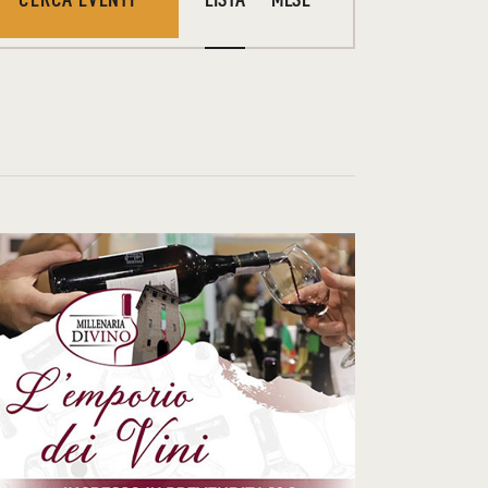
V
E
N
T
O
V
I
S
T
E
N
A