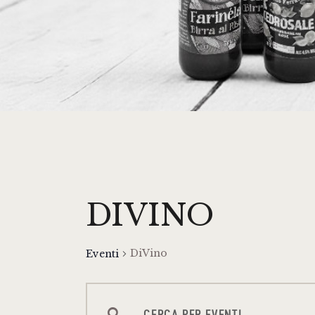
DIVINO
DiVino
Eventi
E
I