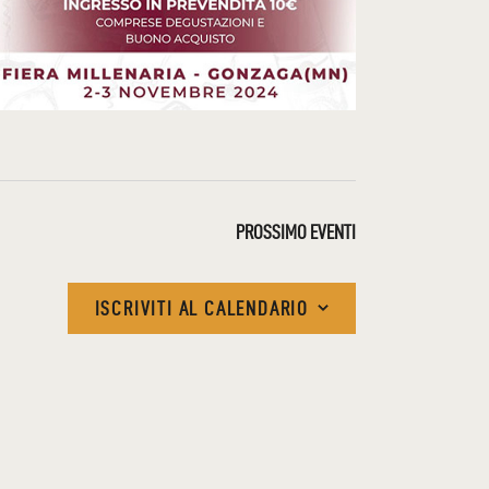
V
I
G
A
Z
PROSSIMO
EVENTI
I
O
ISCRIVITI AL CALENDARIO
N
E