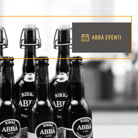
698158
via Conti della Rocchetta 39 - Livorno Ferraris (VC)
ABBÀ EVENTI