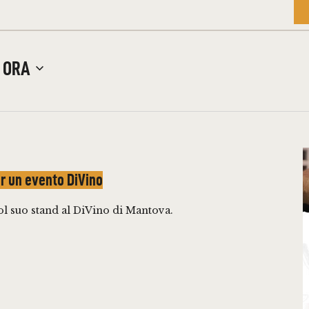
 
ORA
r un evento DiVino
ol suo stand al DiVino di Mantova.