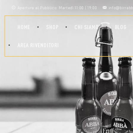
Apertura al Pubblico: Martedì 11:00 | 19:00
info@birrabb
HOME
SHOP
CHI SIAMO
BLOG
AREA RIVENDITORI