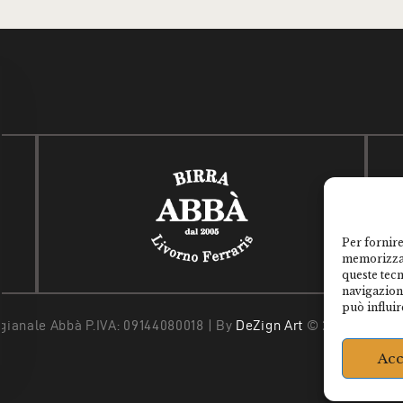
Per fornire
memorizzar
queste tec
navigazione
può influir
tigianale Abbà P.IVA: 09144080018 | By
DeZign Art
© 2026. All Rig
Acc