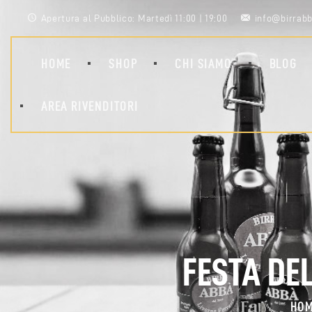
Apertura al Pubblico: Martedì 11:00 | 19:00
info@birrabb
HOME
SHOP
CHI SIAMO
BLOG
AREA RIVENDITORI
FESTA DE
HO