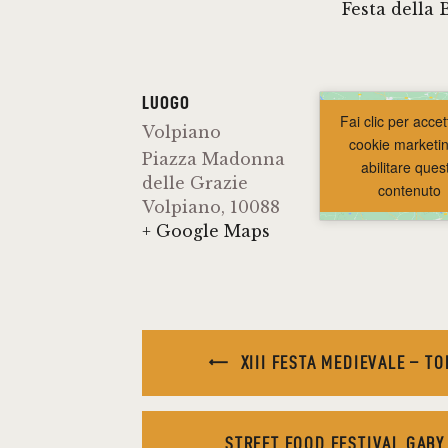
Festa della 
LUOGO
Fai clic per accet
Volpiano
cookie marketi
Piazza Madonna
abilitare ques
delle Grazie
contenuto
Volpiano
,
10088
+ Google Maps
XIII FESTA MEDIEVALE – T
STREET FOOD FESTIVAL GAB