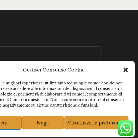
393205698158
Gestisci Consenso Cookie
via Conti della Rocchetta 39 – Livorno
Ferraris (VC)
 le migliori esperienze, utilizziamo tecnologie come i cookie per
e e/o accedere alle informazioni del dispositivo. Il consenso a
nologie ci permetterà di elaborare dati come il comportamento di
 o ID unici su questo sito. Non acconsentire o ritirare il consenso
e negativamente su alcune caratteristiche e funzioni.
hts Reserved.
etta
Nega
Visualizza le preferenze