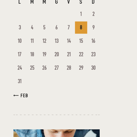
L
M
M
G
V
S
D
1
2
3
4
5
6
7
8
9
10
11
12
13
14
15
16
17
18
19
20
21
22
23
24
25
26
27
28
29
30
31
« FEB