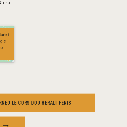
Birra
tare i
ng e
to
ORNEO LE CORS DOU HERALT FENIS
Y