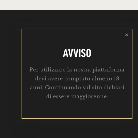
AVVISO
Martedì : 10:00 – 19:00
Per utilizzare la nostra piattaforma
info@birrabba.it
devi avere compiuto almeno 18
anni. Continuando sul sito dichiari
di essere maggiorenne.
Birrificio ar