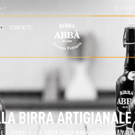
HOME
a.it
393205
SHOP
CHI SIAMO
CONTATTI
BLOG
CONTATTI
AREA RIVENDITORI
LLA BIRRA ARTIGIANALE
ME
EVENTI
...
FESTA DELLA BIRRA ARTIGIANALE VOLP