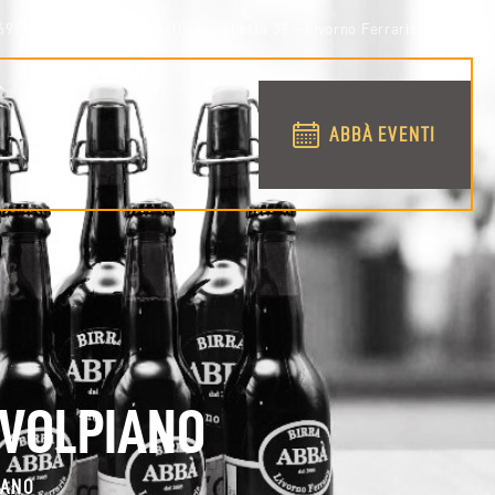
698158
via Conti della Rocchetta 39 - Livorno Ferraris (VC)
ABBÀ EVENTI
 VOLPIANO
IANO