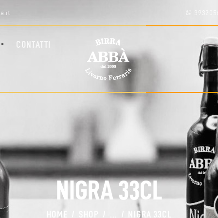
HOME
a.it
393205
SHOP
CHI SIAMO
CONTATTI
BLOG
CONTATTI
AREA RIVENDITORI
NIGRA 33CL
HOME
SHOP
...
NIGRA 33CL