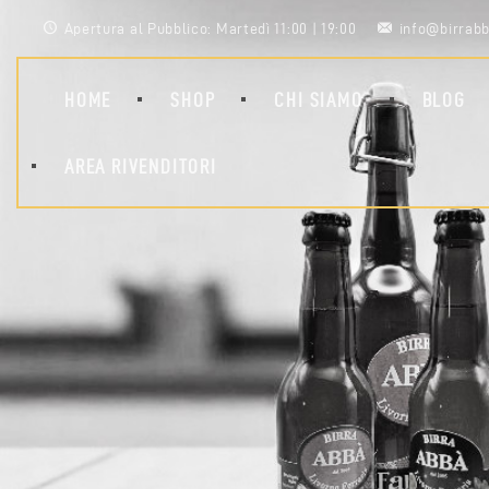
Apertura al Pubblico: Martedì 11:00 | 19:00
info@birrabb
HOME
SHOP
CHI SIAMO
BLOG
AREA RIVENDITORI