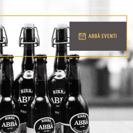
698158
via Conti della Rocchetta 39 - Livorno Ferraris (VC)
ABBÀ EVENTI