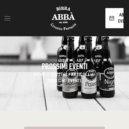
ABBÀ
EVENT
HOME
SHOP
CHI SIAMO
PROSSIMI EVENTI
BLOG
CONTATTI
HOME
TUTTI GLI ARTICOLI
PROSSIMI EVENTI
AREA RIVENDITORI