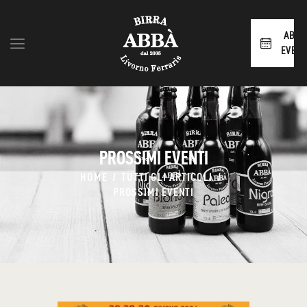
ABBÀ
EVENT
HOME
SHOP
CHI SIAMO
PROSSIMI EVENTI
BLOG
CONTATTI
HOME
TUTTI GLI ARTICOLI
PROSSIMI EVENTI
AREA RIVENDITORI