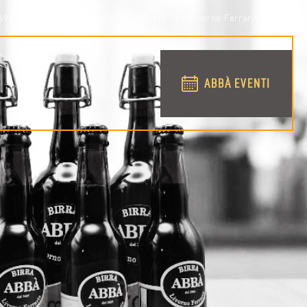
698158
via Conti della Rocchetta 39 - Livorno Ferraris (VC)
ABBÀ EVENTI