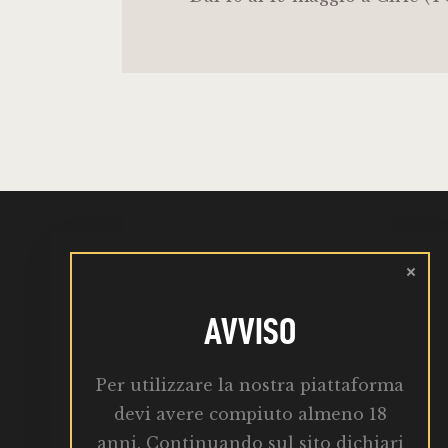
AVVISO
Martedì : 10:00 – 19:00
Per utilizzare la nostra piattaforma
info@birrabba.it
devi avere compiuto almeno 18
anni. Continuando sul sito dichiari