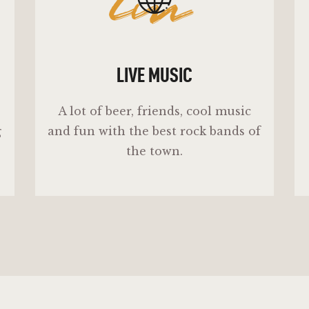
lm
LIVE MUSIC
A lot of beer, friends, cool music
g
and fun with the best rock bands of
the town.