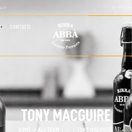
HOME
a.it
393205
SHOP
CHI SIAMO
CONTATTI
BLOG
CONTATTI
AREA RIVENDITORI
TONY MACGUIRE
HOME
ALL TEAM
...
TONY MACGUIRE