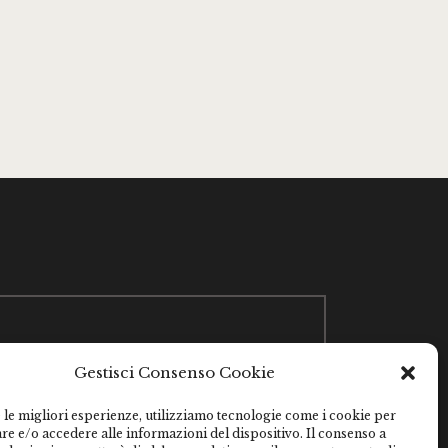
393205698158
Gestisci Consenso Cookie
via Conti della Rocchetta 39 – Livorno
Ferraris (VC)
 le migliori esperienze, utilizziamo tecnologie come i cookie per
e e/o accedere alle informazioni del dispositivo. Il consenso a