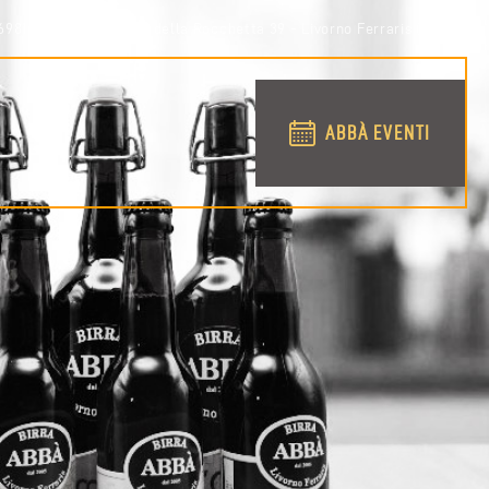
698158
via Conti della Rocchetta 39 - Livorno Ferraris (VC)
ABBÀ EVENTI