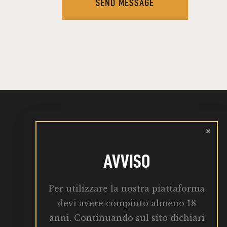
SEND MESSAGE
AVVISO
Martedì : 10:00 – 19:00
Per utilizzare la nostra piattaforma
info@birrabba.it
devi avere compiuto almeno 18
anni. Continuando sul sito dichiari