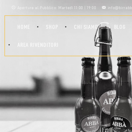
Apertura al Pubblico: Martedì 11:00 | 19:00
info@birrabb
HOME
SHOP
CHI SIAMO
BLOG
AREA RIVENDITORI