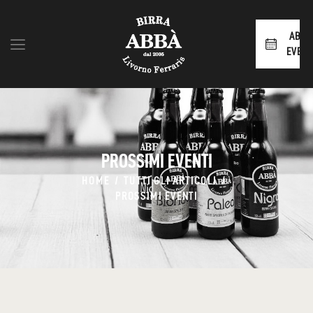
ABBÀ
EVENT
HOME
SHOP
CHI SIAMO
PROSSIMI EVENTI
BLOG
CONTATTI
HOME
TUTTI GLI ARTICOLI
PROSSIMI EVENTI
AREA RIVENDITORI