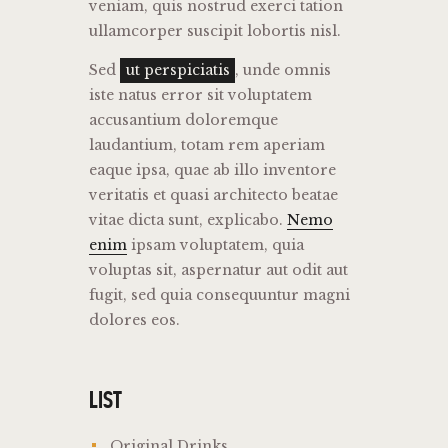
veniam, quis nostrud exerci tation
ullamcorper suscipit lobortis nisl.
Sed
ut perspiciatis
, unde omnis
iste natus error sit voluptatem
accusantium doloremque
laudantium, totam rem aperiam
eaque ipsa, quae ab illo inventore
veritatis et quasi architecto beatae
vitae dicta sunt, explicabo.
Nemo
enim
ipsam voluptatem, quia
voluptas sit, aspernatur aut odit aut
fugit, sed quia consequuntur magni
dolores eos.
LIST
Original Drinks