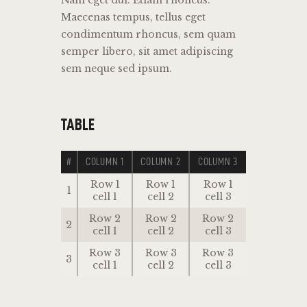
Maecenas tempus, tellus eget
condimentum rhoncus, sem quam
semper libero, sit amet adipiscing
sem neque sed ipsum.
TABLE
#
COLUMN 1
COLUMN 2
COLUMN 3
Row 1
Row 1
Row 1
1
cell 1
cell 2
cell 3
Row 2
Row 2
Row 2
2
cell 1
cell 2
cell 3
Row 3
Row 3
Row 3
3
cell 1
cell 2
cell 3