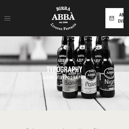
ABBÀ
EVENT
HOME
SHOP
CHI SIAMO
BLOG
TYPOGRAPHY
CONTATTI
HOME
TYPOGRAPHY
AREA RIVENDITORI